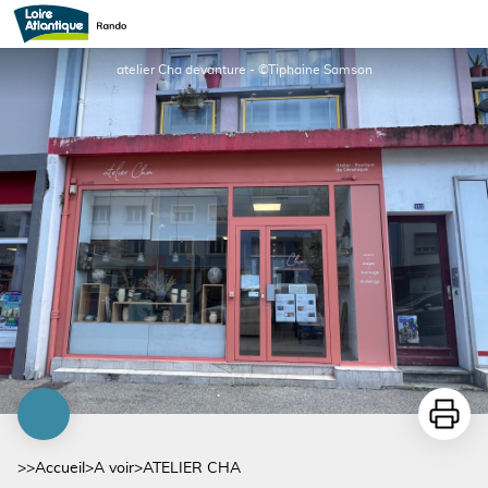
ATELIER CHA
atelier Cha devanture - ©Tiphaine Samson
Imprime
>>
Accueil
>
A voir
>
ATELIER CHA