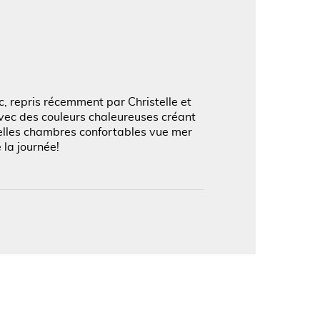
'image en plein écran
c, repris récemment par Christelle et
avec des couleurs chaleureuses créant
elles chambres confortables vue mer
 la journée!