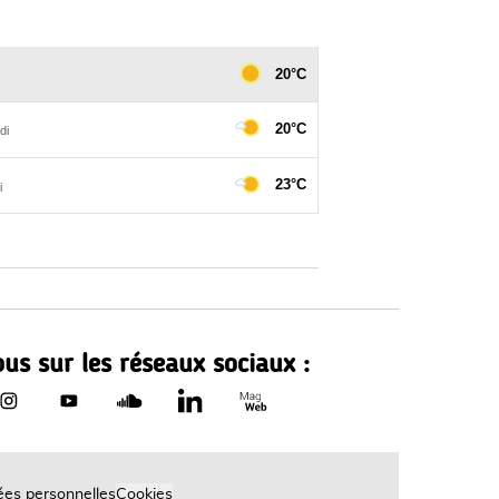
us sur les réseaux sociaux :
Le Département de Loire-Atla
rtement de Loire-Atlantique sur Facebook - nouvelle fenêtr
Le Département de Loire-Atlantique sur Instagram - nouvell
Le Département de Loire-Atlantique sur Youtube - no
Le Département de Loire-Atlantique sur Sound
Le Département de Loire-Atlantique sur
es personnelles
Cookies