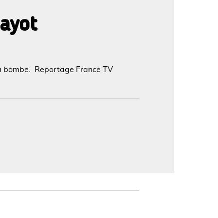
Dayot
'image en plein écran
à la bombe. Reportage France TV