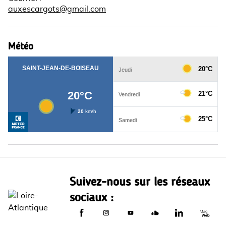
auxescargots@gmail.com
Météo
Suivez-nous sur les réseaux
sociaux :
Le Département de Loire-Atlantique sur
Le Département de Loire-Atlantiq
Le Département de Loire-A
Le Département de L
Le Départemen
Le Dép