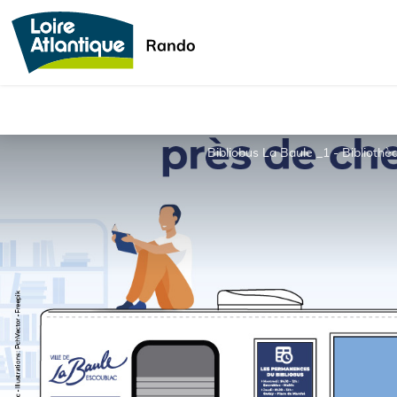
Bibliobus La Baule _1 - Biblioth