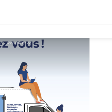
èque Henri Quéffélec