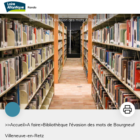
Bibliothèque l'évasion des mots de Bourgneuf
Bibliothèque l'évasion des mots à Bourgneuf-en-Retz _1 - pixabay - GregReese
Imprime
>>
Accueil
>
A faire
>
Bibliothèque l'évasion des mots de Bourgneuf
Villeneuve-en-Retz