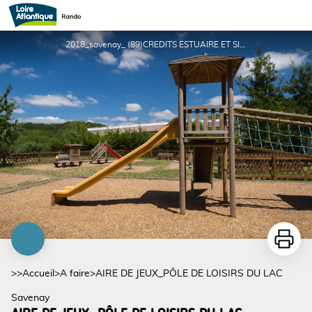
AIRE DE JEUX_PÔLE DE LOISIRS DU LAC
2018_savenay_ (89)CREDITS ESTUAIRE ET SILLON AURELIEN MAHOT - Aurelien Mahot
Imprime
>>
Accueil
>
A faire
>
AIRE DE JEUX_PÔLE DE LOISIRS DU LAC
Savenay