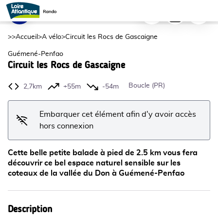
Circuit les Rocs de Gascaigne
Imprimer
Télécharger
Signaler
Panneau-de-depart-Rocs de Gascaigne_1 - Solenn.B
Voir l'image en plein écran
>>
Accueil
>
A vélo
>
Circuit les Rocs de Gascaigne
Guémené-Penfao
Circuit les Rocs de Gascaigne
Boucle (PR)
2,7km
+55m
-54m
Embarquer cet élément afin d'y avoir accès
hors connexion
Cette belle petite balade à pied de 2.5 km vous fera
découvrir ce bel espace naturel sensible sur les
coteaux de la vallée du Don à Guémené-Penfao
Description