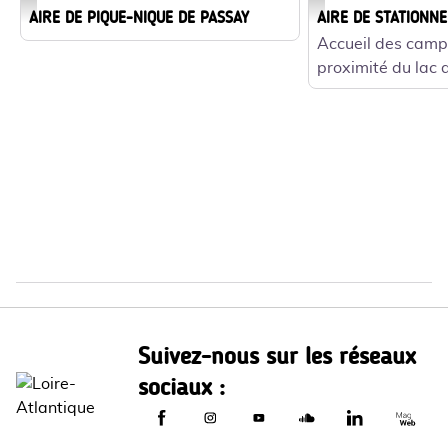
AIRE DE PIQUE-NIQUE DE PASSAY
AIRE DE STATIONN
Accueil des camp
proximité du lac 
Suivez-nous sur les réseaux
sociaux :
Le Département de Loire-Atlantique sur
Le Département de Loire-Atlantiq
Le Département de Loire-A
Le Département de L
Le Départemen
Le Dép