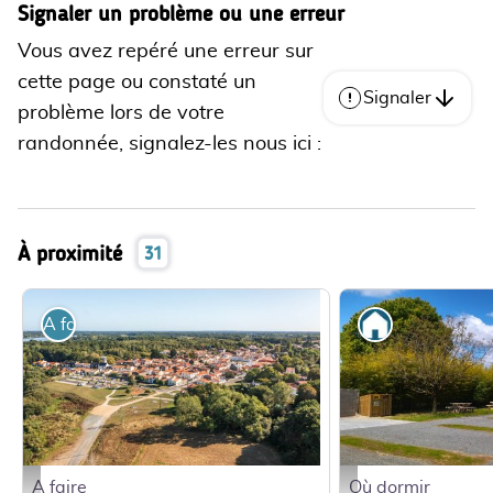
Signaler un problème ou une erreur
Vous avez repéré une erreur sur
cette page ou constaté un
Signaler
problème lors de votre
randonnée, signalez-les nous ici :
À proximité
31
A faire
Où dormir
A faire
Où dormir
Passay-0413-crédit-JulienGazeau - Julien Gazeau
IMG_20240523_144206 