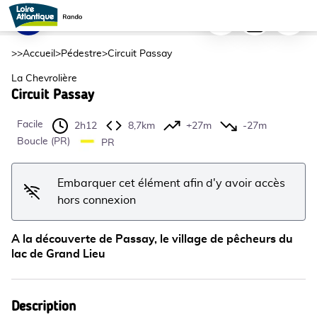
Circuit Passay
Imprimer
Télécharger
Signaler
Passay - V.JONCHERAY
Voir l'image en plein écran
>>
Accueil
>
Pédestre
>
Circuit Passay
La Chevrolière
Circuit Passay
Facile
2h12
8,7km
+27m
-27m
Boucle (PR)
PR
Embarquer cet élément afin d'y avoir accès
hors connexion
A la découverte de Passay, le village de pêcheurs du
lac de Grand Lieu
Description