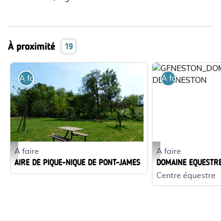
À proximité
19
A faire
A faire
A faire
A faire
P1040221 - Office de Tourisme de Grand Lieu
GENESTON_DOMAINE EQ
AIRE DE PIQUE-NIQUE DE PONT-JAMES
DOMAINE EQUESTR
Centre équestre