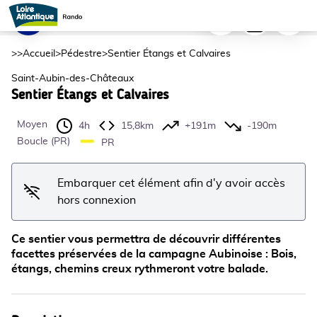
Sentier Étangs et Calvaires
Imprimer
Télécharger
Signaler
sentier des étangs et des calvaires - Anne Collet Bailleul
Voir l'image en plein écran
>>
Accueil
>
Pédestre
>
Sentier Étangs et Calvaires
Saint-Aubin-des-Châteaux
Sentier Étangs et Calvaires
Moyen
4h
15,8km
+191m
-190m
Boucle (PR)
PR
Embarquer cet élément afin d'y avoir accès
hors connexion
Ce sentier vous permettra de découvrir différentes
facettes préservées de la campagne Aubinoise : Bois,
étangs, chemins creux rythmeront votre balade.