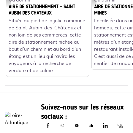
Où dormir
Où dormir
Aire de stationnement Saint-Aubin-des-Châteaux - Étang du Bas du Tert
Aire de stationnement
AIRE DE STATIONNEMENT - SAINT
AIRE DE STATIONNE
AUBIN DES CHATEAUX
MINES
Située au pied de la jolie commune
Localisée dans un
de Saint-Aubin-des-Châteaux et
hameau, cette ai
non loin de ses commerces, cette
stationnement es
aire de stationnement nichée au
mètres d’un étang
bout d’un chemin et au bord d’un
restaurant install
étang est un lieu qui ravira les
C’est aussi de ce 
voyageurs à la recherche de
sentier de rando
verdure et de calme.
Suivez-nous sur les réseaux
sociaux :
Le Département de Loire-Atlantique sur
Le Département de Loire-Atlantiq
Le Département de Loire-A
Le Département de L
Le Départemen
Le Dép