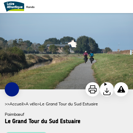
Le Grand Tour du Sud Estuaire
corsept-maisonverte-velodyssee5-bd-ddufour-2021-11035_1 - DR
Imprimer
Télécharger
Signaler
>>
Accueil
>
A vélo
>
Le Grand Tour du Sud Estuaire
Paimbœuf
Le Grand Tour du Sud Estuaire