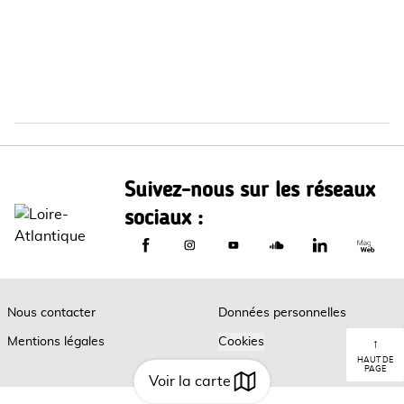
Suivez-nous sur les réseaux
sociaux :
Le Département de Loire-Atlantique sur
Le Département de Loire-Atlantiq
Le Département de Loire-A
Le Département de L
Le Départemen
Le Dép
Nous contacter
Données personnelles
Mentions légales
Cookies
↑
HAUT DE
PAGE
Voir la carte