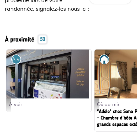
problème lors de votre
randonnée, signalez-les nous ici :
À proximité
50
A voir
Où dormir
A voir
Où dormir
DR
92473 - La chambre Ad
"Adèle" chez Saha P
- Chambre d'hôte Ad
grands espaces exté