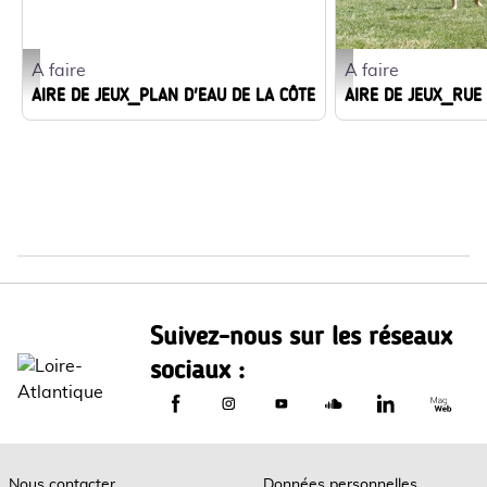
A faire
A faire
2007-06-14 aire de jeux_la côte_cordemais_©PUK (39) - PUK
photo générique aire de 
AIRE DE JEUX_PLAN D'EAU DE LA CÔTE
AIRE DE JEUX_RUE
Suivez-nous sur les réseaux
sociaux :
Le Département de Loire-Atlantique sur
Le Département de Loire-Atlantiq
Le Département de Loire-A
Le Département de L
Le Départemen
Le Dép
Nous contacter
Données personnelles