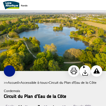
Circuit du Plan d'Eau de la Côte
Plan d'eau de la Côte - ©Julien Gazeau
Imprimer
Télécharger
Signaler
>>
Accueil
>
Accessible à tous
>
Circuit du Plan d'Eau de la Côte
Cordemais
Circuit du Plan d'Eau de la Côte