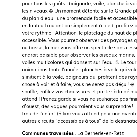
pour tous les goûts : baignade, voile, planche à voil
les niveaux ‍⛵️ Un moment détente sur la Grande p
du plan d'eau : une promenade facile et accessibl
en fauteuil roulant ou simplement à pied, profitez 
votre rythme. Attention, le platelage du haut de 
accessible. Vous pourrez observer des paysages q
ou basse, la mer vous offre un spectacle sans cess
endroit paisible pour observer les oiseaux marins,
voiles multicolores qui dansent sur l'eau. ⛵️ Le tour
animations toute l'année : planches à voile qui vol
s'initient à la voile, baigneurs qui profitent des rayo
chose à voir et à faire, vous ne serez pas déçu ! ☀️ 
souffle, enfilez vos chaussures et partez à la déco
attend ! Prenez garde si vous ne souhaitez pas fini
d'ouest, des vagues pourraient vous surprendre ! Po
trou de l'enfer" (6 km) vous attend pour une avent
autres circuits "accessibles à tous" de la destinati
Communes traversées
:
La Bernerie-en-Retz