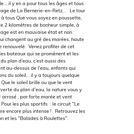
e... il y en a pour tous les âges et tous
lage de La Bernerie-en-Retz... Le tour
e à tous Que vous soyez en poussette,
de 2 kilomètres de bonheur simple, à
plage est en mauvaise état et non
ui changent au gré des marées, haute
e renouvelé. Venez profiter de cet
 les bateaux qui se promènent et les
 du plan d’eau, c’est aussi des
ent au-dessus de l'eau, enfants qui
ns du soleil... il y a toujours quelque
Que le soleil brille ou que le vent
uverte du plan d'eau, la nature vous y
r arrosé , par forte marée et vent
ur les plus sportifs : le circuit "Le
ure encore plus intense ! Retrouvez les
on et les "Balades à Roulettes".