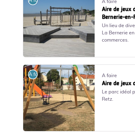
A faire
A faire
Aire de jeux 
Bernerie-en-
Un lieu de div
La Bernerie en
commerces.
jeux grande plage_1 - DR
A faire
A faire
Aire de jeux 
Le parc idéal p
Retz.