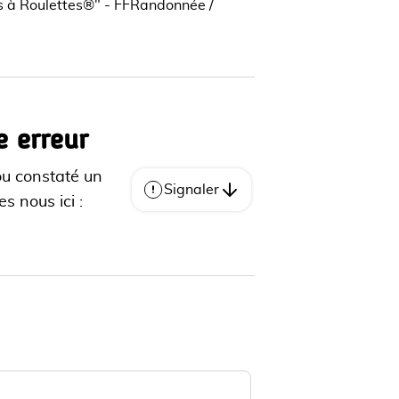
des à Roulettes®" - FFRandonnée /
e erreur
ou constaté un
Signaler
s nous ici :