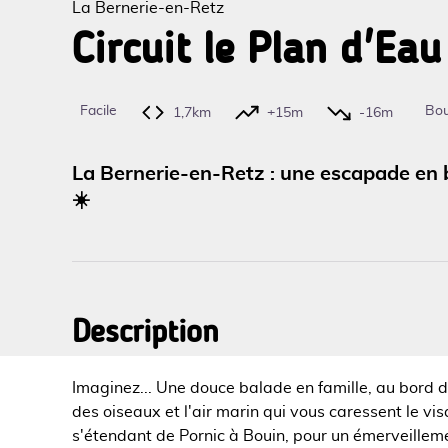
La Bernerie-en-Retz
Circuit le Plan d'Eau
Voir l
Facile
Bou
1,7km
+15m
-16m
La Bernerie-en-Retz : une escapade en 
☀️
Description
Imaginez... Une douce balade en famille, au bord d
des oiseaux et l'air marin qui vous caressent le v
s'étendant de Pornic à Bouin, pour un émerveillem