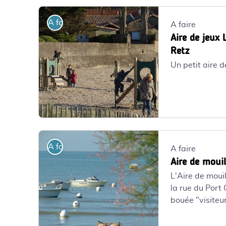
Aire de jeux Sennetiere_1 - interne
A faire
A faire
Aire de jeux 
Retz
Un petit aire d
jeux-de-plage-2-7420_1 - DR
A faire
A faire
Aire de moui
L'Aire de moui
la rue du Port
bouée "visiteu