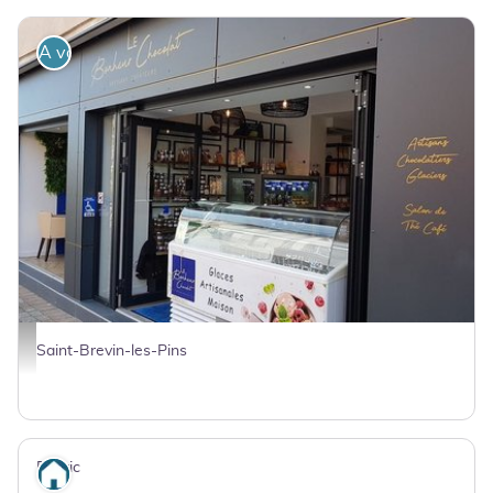
A voir
DR
Saint-Brevin-les-Pins
Pierric
Où dormir