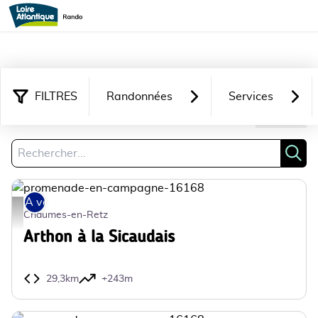
FILTRES
Randonnées
Services
8 311 résultats trouvés
Filtrer
Recherche
Rech
A vélo
promenade-en-campagne-16168 - Mélanie Chaigneau
Chaumes-en-Retz
Arthon à la Sicaudais
29,3km
+243m