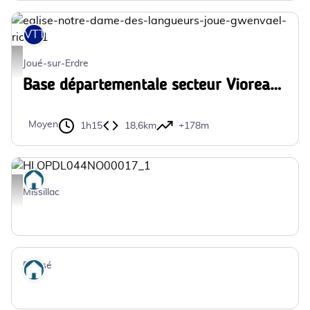
VTT
eglise-notre-dame-des-langueurs-joue-gwenvael-riche-1 - ©gwenvael-rich
Joué-sur-Erdre
Base départementale secteur Vioreau - N°2 - Notre Dame des Langueurs
Moyen
1h15
18,6km
+178m
Où dormir
HLOPDL044NO00017_1 - Clévacances Loire-atlantique
Missillac
Plessé
Où dormir