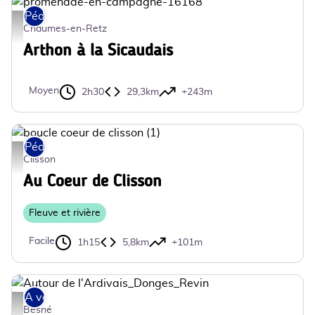
Pédestre
promenade-en-campagne-16168 - Mélanie Chaigneau
Chaumes-en-Retz
Arthon à la Sicaudais
Moyen
2h30
29,3km
+243m
Pédestre
boucle coeur de clisson (1) - ©Peggy GASTINEAU
Clisson
Au Coeur de Clisson
Fleuve et rivière
Facile
1h15
5,8km
+101m
A vélo
Autour de l'Ardivais_Donges_Revin - ©SaintNazaireAgglo
Besné