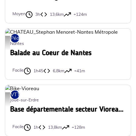
Moyen
3h
13,6km
+124m
Pédestre
CHATEAU_Stephan Menoret-Nantes Métropole - Stephan Menoret-Nantes M
Nantes
Balade au Coeur de Nantes
Facile
1h45
6,8km
+41m
VTT
Bike-Vioreau - COMPA
Joué-sur-Erdre
Base départementale secteur Vioreau - N°1 - Vioreau
Facile
1h
13,8km
+128m