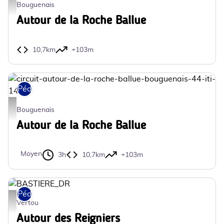
circuit-autour-de-la-roche-ballue-bouguenais-44-iti-14 - ©Guy HERREMAN
Bouguenais
Autour de la Roche Ballue
10,7km
+103m
Pédestre
circuit-autour-de-la-roche-ballue-bouguenais-44-iti-14 - ©Guy HERREMAN
Bouguenais
Autour de la Roche Ballue
Moyen
3h
10,7km
+103m
Pédestre
BASTIERE_DR - DR
Vertou
Autour des Reigniers