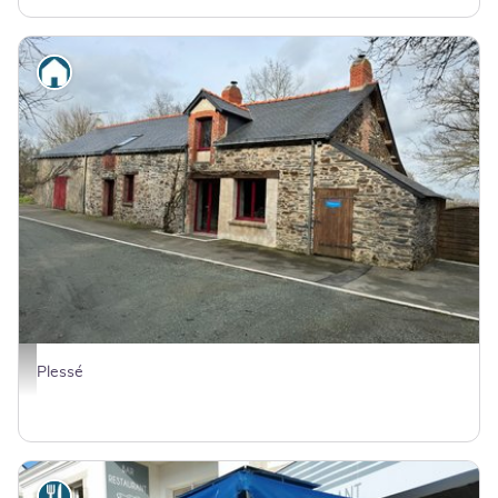
Où dormir
331334 - - Clévacances France
Plessé
Où manger