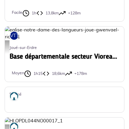
Facile
1h
13,8km
+128m
VTT
eglise-notre-dame-des-langueurs-joue-gwenvael-riche-1 - ©gwenvael-rich
Joué-sur-Erdre
Base départementale secteur Vioreau - N°2 - Notre Dame des Langueurs
Moyen
1h15
18,6km
+178m
Plessé
Où dormir
Où dormir