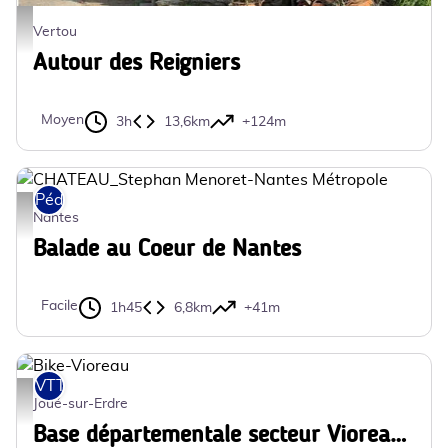
BASTIERE_DR - DR
Vertou
Autour des Reigniers
Moyen
3h
13,6km
+124m
Pédestre
CHATEAU_Stephan Menoret-Nantes Métropole - Stephan Menoret-Nantes M
Nantes
Balade au Coeur de Nantes
Facile
1h45
6,8km
+41m
VTT
Bike-Vioreau - COMPA
Joué-sur-Erdre
Base départementale secteur Vioreau - N°1 - Vioreau