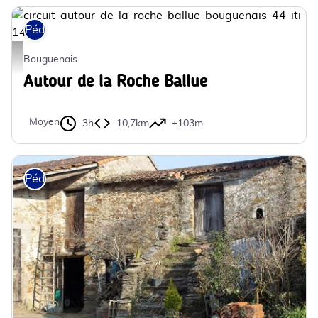
Pédestre
circuit-autour-de-la-roche-ballue-bouguenais-44-iti-14 - ©Guy HERREMAN
Bouguenais
Autour de la Roche Ballue
Moyen
3h
10,7km
+103m
Pédestre