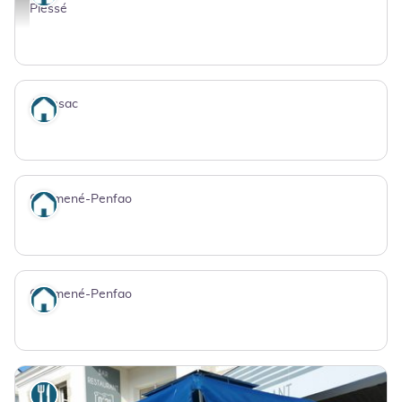
331334 - - Clévacances France
Plessé
Avessac
Où dormir
Guémené-Penfao
Où dormir
Guémené-Penfao
Où dormir
Où manger