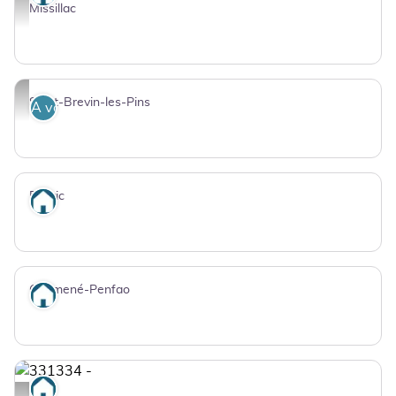
HLOPDL044NO00017_1 - Clévacances Loire-atlantique
Missillac
DR
Saint-Brevin-les-Pins
A voir
Pierric
Où dormir
Guémené-Penfao
Où dormir
Où dormir