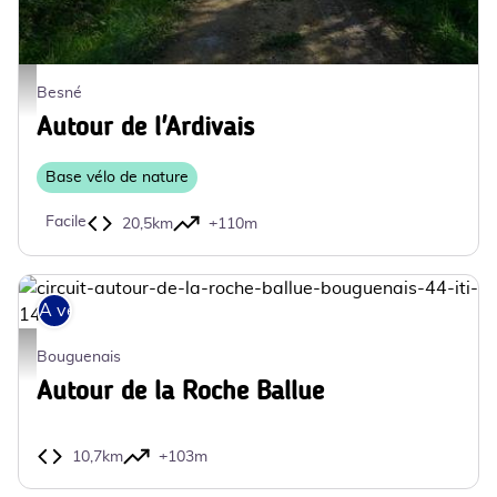
Autour de l'Ardivais_Donges_Revin - ©SaintNazaireAgglo
Besné
Autour de l'Ardivais
Base vélo de nature
Facile
20,5km
+110m
A vélo
circuit-autour-de-la-roche-ballue-bouguenais-44-iti-14 - ©Guy HERREMAN
Bouguenais
Autour de la Roche Ballue
10,7km
+103m