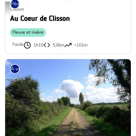
Pédestre
boucle coeur de clisson (1) - ©Peggy GASTINEAU
Clisson
Au Coeur de Clisson
Fleuve et rivière
Facile
1h15
5,8km
+101m
A vélo