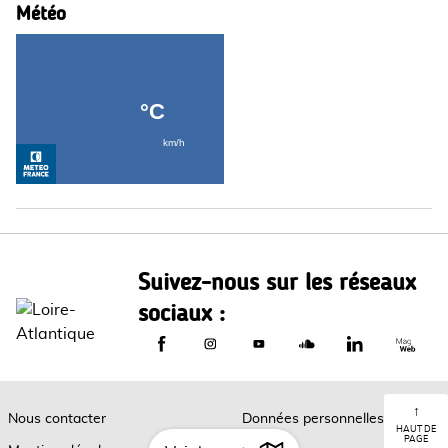
Météo
Suivez-nous sur les réseaux
sociaux :
Le Département de Loire-Atlantique sur
Le Département de Loire-Atlantiq
Le Département de Loire-A
Le Département de L
Le Départemen
Le Dép
↑
Nous contacter
Données personnelles
HAUT DE
PAGE