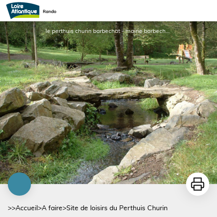
Site de loisirs du Perthuis Churin
le perthuis churin barbechat - mairie barbechat et office de tourisme
Imprime
>>
Accueil
>
A faire
>
Site de loisirs du Perthuis Churin