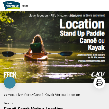
Canoë Kayak Vertou Location
visuel location - Filip Mroz on unsplash
Imprime
>>
Accueil
>
A faire
>
Canoë Kayak Vertou Location
Vertou
Canoë Kayak Vertou Location