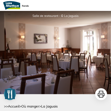
La Jaguais
Salle de restaurant - © La Jaguais
Imprime
>>
Accueil
>
Où manger
>
La Jaguais