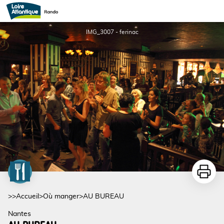
AU BUREAU
IMG_3007 - ferinac
Imprime
>>
Accueil
>
Où manger
>
AU BUREAU
Nantes