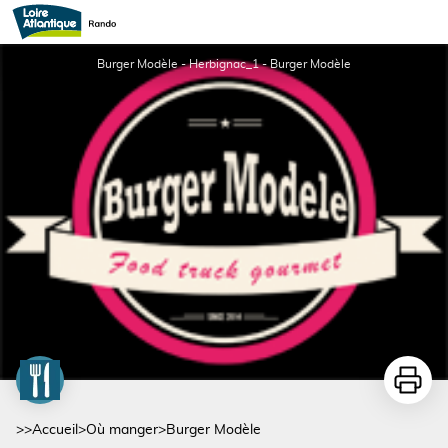
Burger Modèle
Burger Modèle - Herbignac_1 - Burger Modèle
Imprime
>>
Accueil
>
Où manger
>
Burger Modèle