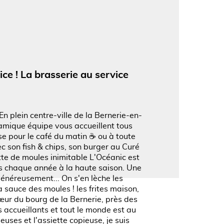
'image en plein écran
ice ! La brasserie au service
n plein centre-ville de la Bernerie-en-
namique équipe vous accueillent tous
se pour le café du matin ☕️ ou à toute
c son fish & chips, son burger au Curé
tte de moules inimitable L'Océanic est
ès chaque année à la haute saison. Une
généreusement... On s'en lèche les
la sauce des moules ! les frites maison,
œur du bourg de la Bernerie, près des
 accueillants et tout le monde est au
ieuses et l'assiette copieuse, je suis