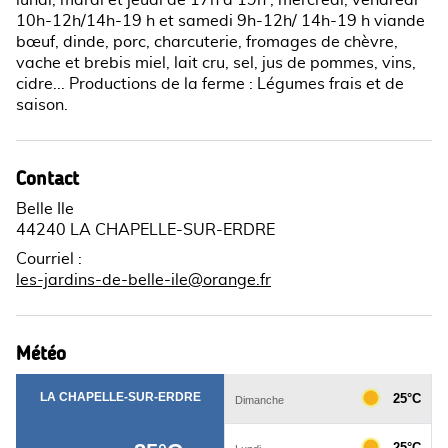
lundi, mardi et jeudi de 17h à 19h ; mercredi, vendredi
10h-12h/14h-19 h et samedi 9h-12h/ 14h-19 h viande
bœuf, dinde, porc, charcuterie, fromages de chèvre,
vache et brebis miel, lait cru, sel, jus de pommes, vins,
cidre... Productions de la ferme : Légumes frais et de
saison.
Contact
Belle Ile
44240 LA CHAPELLE-SUR-ERDRE
Courriel
:
les-jardins-de-belle-ile@orange.fr
Météo