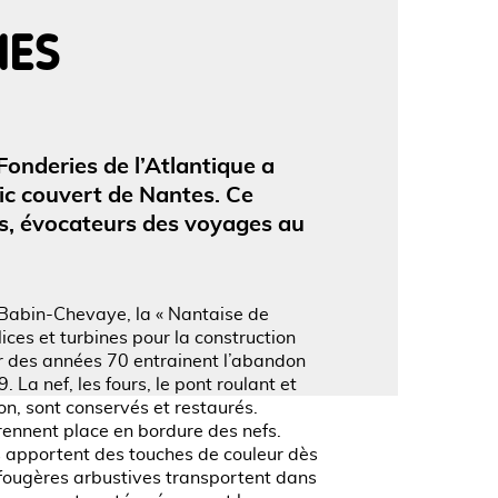
IES
'image en plein écran
Fonderies de l’Atlantique a
lic couvert de Nantes. Ce
s, évocateurs des voyages au
es Babin-Chevaye, la « Nantaise de
ices et turbines pour la construction
tir des années 70 entrainent l’abandon
 La nef, les fours, le pont roulant et
n, sont conservés et restaurés.
ennent place en bordure des nefs.
ls apportent des touches de couleur dès
 fougères arbustives transportent dans