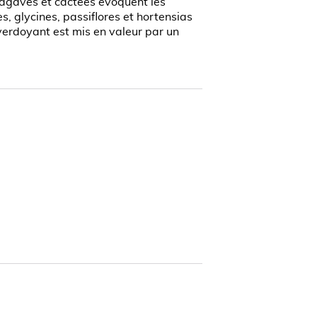
 agaves et cactées évoquent les
, glycines, passiflores et hortensias
 verdoyant est mis en valeur par un