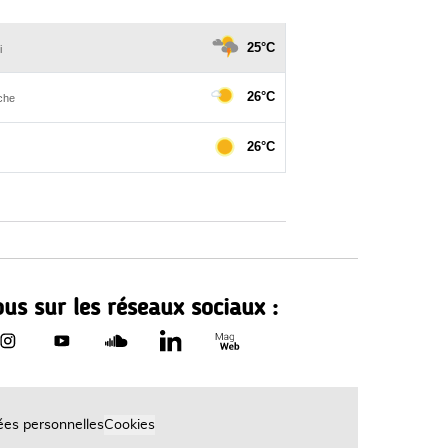
us sur les réseaux sociaux :
Le Département de Loire-Atla
rtement de Loire-Atlantique sur Facebook - nouvelle fenêtr
Le Département de Loire-Atlantique sur Instagram - nouvell
Le Département de Loire-Atlantique sur Youtube - no
Le Département de Loire-Atlantique sur Sound
Le Département de Loire-Atlantique sur
es personnelles
Cookies