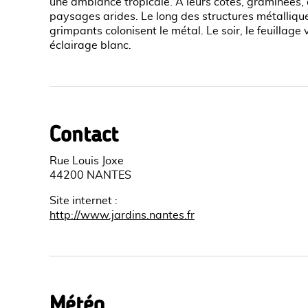
une ambiance tropicale. A leurs côtés, graminées,
paysages arides. Le long des structures métalliques
grimpants colonisent le métal. Le soir, le feuillage
éclairage blanc.
Contact
Rue Louis Joxe
44200 NANTES
Site internet
:
http://www.jardins.nantes.fr
Météo