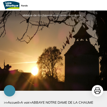
ABBAYE NOTRE DAME DE LA CHAUME
abbaye-de-la-chaume-machecoul-saint-meme-44-pcu-2 - ©Jean-Luc-Javel
Imprime
>>
Accueil
>
A voir
>
ABBAYE NOTRE DAME DE LA CHAUME