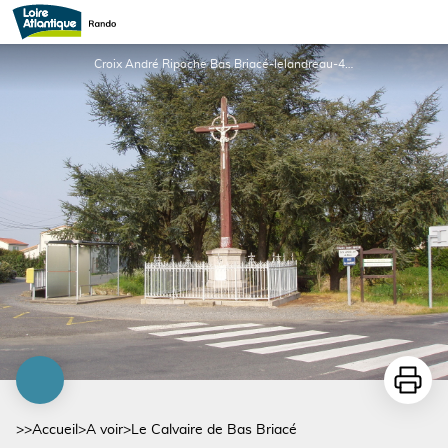
Le Calvaire de Bas Briacé
Croix André Ripoche Bas Briacé-lelandreau-44-levignoblenantes-tourisme - ©OTVN
Imprime
>>
Accueil
>
A voir
>
Le Calvaire de Bas Briacé