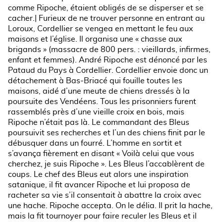
comme Ripoche, étaient obligés de se disperser et se
cacher.| Furieux de ne trouver personne en entrant au
Loroux, Cordellier se vengea en mettant le feu aux
maisons et l’église. Il organisa une « chasse aux
brigands » (massacre de 800 pers. : vieillards, infirmes,
enfant et femmes). André Ripoche est dénoncé par les
Pataud du Pays à Cordellier. Cordellier envoie donc un
détachement à Bas-Briacé qui fouille toutes les
maisons, aidé d’une meute de chiens dressés à la
poursuite des Vendéens. Tous les prisonniers furent
rassemblés près d’une vieille croix en bois, mais
Ripoche n’était pas là. Le commandant des Bleus
poursuivit ses recherches et l’un des chiens finit par le
débusquer dans un fourré. L’homme en sortit et
s’avança fièrement en disant « Voilà celui que vous
cherchez, je suis Ripoche ». Les Bleus l’accablèrent de
coups. Le chef des Bleus eut alors une inspiration
satanique, il fit avancer Ripoche et lui proposa de
racheter sa vie s’il consentait à abattre la croix avec
une hache. Ripoche accepta. On le délia. Il prit la hache,
mais la fit tournoyer pour faire reculer les Bleus et il