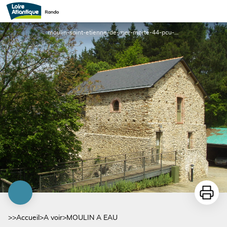
MOULIN A EAU
moulin-saint-etienne-de-mer-morte-44-pcu-1 - ©Pays-Grandlieu-Machecoul-Logne
Imprime
>>
Accueil
>
A voir
>
MOULIN A EAU