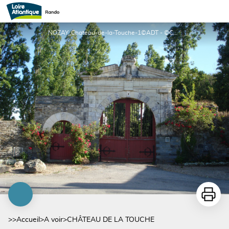
CHÂTEAU DE LA TOUCHE
NOZAY_Chateau-de-la-Touche-1©ADT - ©CCN
Imprime
>>
Accueil
>
A voir
>
CHÂTEAU DE LA TOUCHE