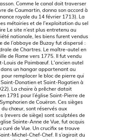
 Jasson. Comme le canal doit traverser
èvre de Caumartin, donna son accord à
nnance royale du 14 février 1713). La
s métairies et de l'exploitation du sel
e Le site n’est plus entretenu au
té nationale, les biens furent vendus
ue de l’abbaye de Buzay fut dispersé :
drale de Chartres. Le maître-autel en
ville de Rome vers 1775. Il fut vendu
nt-Louis de Paimbœuf. L'ancien autel
cle dans un hangar appartenant au
 pour remplacer le bloc de pierre qui
ue Saint-Donatien et Saint-Rogatien à
2). La chaire à prêcher datait
en 1791 pour l’église Saint-Pierre de
nt-Symphorien de Couëron. Ces sièges
s du chœur, sont réservés aux
s (revers de siège) sont sculptées de
église Sainte-Anne de Vue, fut acquis
curé de Vue. Un crucifix se trouve
int-Michel-Chef-Chef. Il s’agirait du