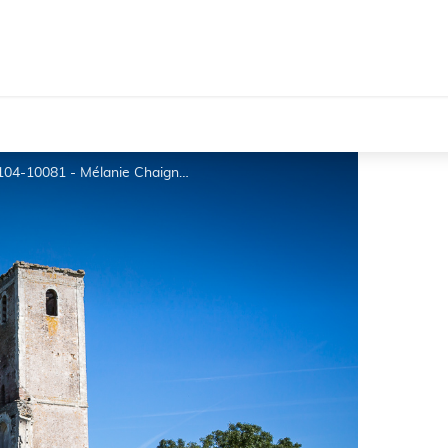
rouans-04-07-17-basse-defintion-102-sur-104-10081 - Mélanie Chaigneau