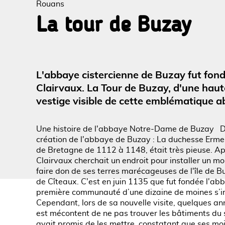
Rouans
La tour de Buzay
Voir l
L'abbaye cistercienne de Buzay fut fon
Clairvaux. La Tour de Buzay, d'une haut
vestige visible de cette emblématique a
Une histoire de l'abbaye Notre-Dame de Buzay D
création de l'abbaye de Buzay : La duchesse Erme
de Bretagne de 1112 à 1148, était très pieuse. A
Clairvaux cherchait un endroit pour installer un mo
faire don de ses terres marécageuses de l'île de B
de Cîteaux. C'est en juin 1135 que fut fondée l
première communauté d’une dizaine de moines s’in
Cependant, lors de sa nouvelle visite, quelques an
est mécontent de ne pas trouver les bâtiments du s
avait promis de les mettre, constatant que ses mo