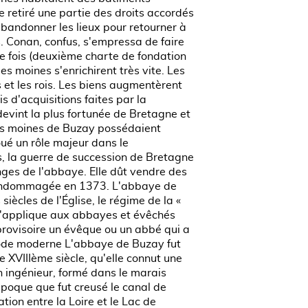
 retiré une partie des droits accordés
abandonner les lieux pour retourner à
s. Conan, confus, s'empressa de faire
 fois (deuxième charte de fondation
les moines s'enrichirent très vite. Les
s et les rois. Les biens augmentèrent
s d'acquisitions faites par la
evint la plus fortunée de Bretagne et
Les moines de Buzay possédaient
oué un rôle majeur dans le
, la guerre de succession de Bretagne
nges de l'abbaye. Elle dût vendre des
té endommagée en 1373. L'abbaye de
cles de l'Église, le régime de la «
s'applique aux abbayes et évêchés
provisoire un évêque ou un abbé qui a
riode moderne L'abbaye de Buzay fut
e XVIIIème siècle, qu'elle connut une
n ingénieur, formé dans le marais
 époque que fut creusé le canal de
tion entre la Loire et le Lac de