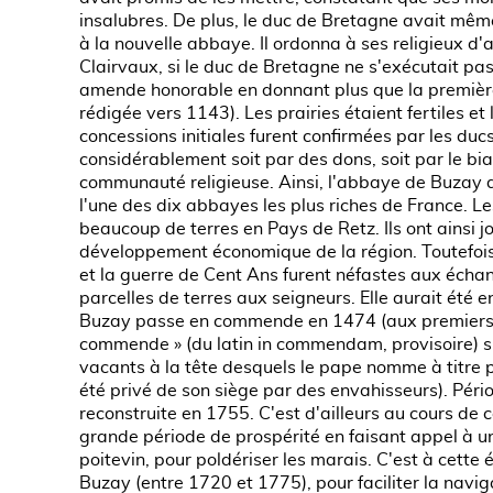
insalubres. De plus, le duc de Bretagne avait même
à la nouvelle abbaye. Il ordonna à ses religieux d'
Clairvaux, si le duc de Bretagne ne s'exécutait pa
amende honorable en donnant plus que la première
rédigée vers 1143). Les prairies étaient fertiles et 
concessions initiales furent confirmées par les duc
considérablement soit par des dons, soit par le biai
communauté religieuse. Ainsi, l'abbaye de Buzay d
l'une des dix abbayes les plus riches de France. 
beaucoup de terres en Pays de Retz. Ils ont ainsi j
développement économique de la région. Toutefois
et la guerre de Cent Ans furent néfastes aux écha
parcelles de terres aux seigneurs. Elle aurait é
Buzay passe en commende en 1474 (aux premiers siè
commende » (du latin in commendam, provisoire) 
vacants à la tête desquels le pape nomme à titre 
été privé de son siège par des envahisseurs). Pé
reconstruite en 1755. C'est d'ailleurs au cours de c
grande période de prospérité en faisant appel à u
poitevin, pour poldériser les marais. C'est à cette
Buzay (entre 1720 et 1775), pour faciliter la naviga