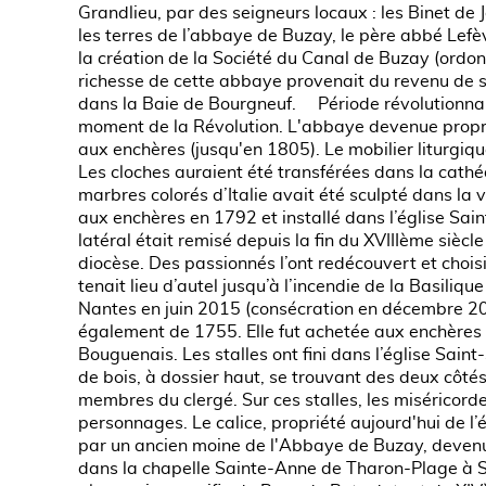
Grandlieu, par des seigneurs locaux : les Binet de
les terres de l’abbaye de Buzay, le père abbé Lef
la création de la Société du Canal de Buzay (ordo
richesse de cette abbaye provenait du revenu de se
dans la Baie de Bourgneuf. Période révolutionnair
moment de la Révolution. L'abbaye devenue proprié
aux enchères (jusqu'en 1805). Le mobilier liturgiq
Les cloches auraient été transférées dans la cathé
marbres colorés d’Italie avait été sculpté dans la 
aux enchères en 1792 et installé dans l’église Sai
latéral était remisé depuis la fin du XVIIIème siè
diocèse. Des passionnés l’ont redécouvert et choisi
tenait lieu d’autel jusqu’à l’incendie de la Basiliq
Nantes en juin 2015 (consécration en décembre 202
également de 1755. Elle fut achetée aux enchères 
Bouguenais. Les stalles ont fini dans l’église Sai
de bois, à dossier haut, se trouvant des deux côté
membres du clergé. Sur ces stalles, les miséricorde
personnages. Le calice, propriété aujourd'hui de l’
par un ancien moine de l'Abbaye de Buzay, devenu 
dans la chapelle Sainte-Anne de Tharon-Plage à Sa