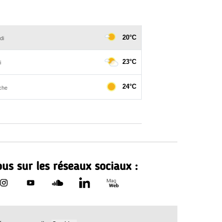
us sur les réseaux sociaux :
Le Département de Loire-Atla
rtement de Loire-Atlantique sur Facebook - nouvelle fenêtr
Le Département de Loire-Atlantique sur Instagram - nouvell
Le Département de Loire-Atlantique sur Youtube - no
Le Département de Loire-Atlantique sur Sound
Le Département de Loire-Atlantique sur