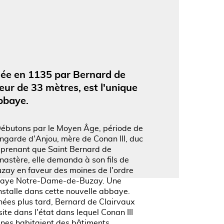
'image en plein écran
dée en 1135 par Bernard de
eur de 33 mètres, est l'unique
bbaye.
ébutons par le Moyen Âge, période de
ngarde d'Anjou, mère de Conan III, duc
pprenant que Saint Bernard de
nastère, elle demanda à son fils de
uzay en faveur des moines de l'ordre
'abbaye Notre-Dame-de-Buzay. Une
stalle dans cette nouvelle abbaye.
nées plus tard, Bernard de Clairvaux
ite dans l'état dans lequel Conan III
ines habitaient des bâtiments