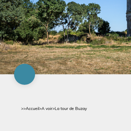
>>
Accueil
>
A voir
>
La tour de Buzay