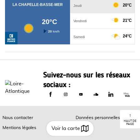
Suivez-nous sur les réseaux
sociaux :
Le Département de Loire-Atlantique sur
Le Département de Loire-Atlantiq
Le Département de Loire-A
Le Département de L
Le Départemen
Le Dép
↑
Nous contacter
Données personnelles
HAUT DE
PAGE
Mentions légales
Cookies
Voir la carte