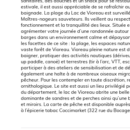
sanitaires, des douches et un snack pour se restau
estivale, il est aussi appréciable de se rafraîchir a
baignade. La plage du Lac de Vioreau est surveillé
Maîtres-nageurs sauveteurs. Ils veillent au respect
fonctionnement et la tranquillité des lieux. Située e
agrémenter votre journée d’une randonnée autour d
barges dans un environnement calme et dépaysant.
les facettes de ce site : la plage, les espaces natu
vaste forêt de Vioreau. Vioreau pleine nature est d
baigner, pratiquer des activités nautiques (dérive
up paddle, canoë) et terrestres (tir à l’arc, VTT, e
participer à des ateliers de sensibilisation et de dé
également une halte à de nombreux oiseaux migrat
pêcheur. Pour les contempler en toute discrétion, 
ornithologique. Le site est aussi un lieu privilégié 
du département, le lac de Vioreau abrite une belle
dominante de sandres et de perches ainsi qu’une
et miroirs. La carte de pêche est disponible auprè
à l’épicerie tabac Coccimarket (322 rue du Bocage