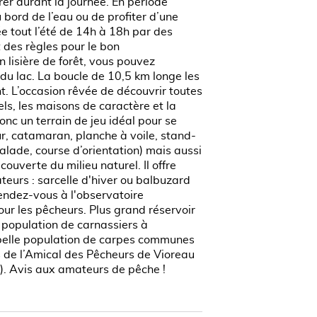
rer durant la journée. En période
u bord de l’eau ou de profiter d’une
e tout l’été de 14h à 18h par des
 des règles pour le bon
n lisière de forêt, vous pouvez
u lac. La boucle de 10,5 km longe les
 L’occasion rêvée de découvrir toutes
rels, les maisons de caractère et la
onc un terrain de jeu idéal pour se
ur, catamaran, planche à voile, stand-
scalade, course d’orientation) mais aussi
couverte du milieu naturel. Il offre
eurs : sarcelle d'hiver ou balbuzard
rendez-vous à l'observatoire
pour les pêcheurs. Plus grand réservoir
 population de carnassiers à
 belle population de carpes communes
s de l’Amical des Pêcheurs de Vioreau
). Avis aux amateurs de pêche !