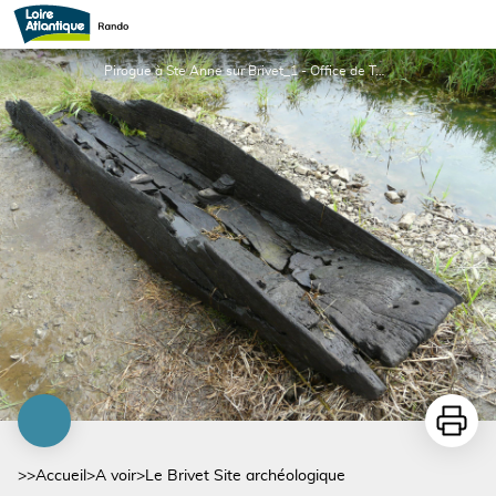
Le Brivet Site archéologique
Pirogue à Ste Anne sur Brivet_1 - Office de Tourisme entre Brière et Canal
Imprime
>>
Accueil
>
A voir
>
Le Brivet Site archéologique