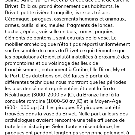
Sainte-Anne-sur-Brivet et Drefféac décident de curer le
Brivet. Et là au grand étonnement des habitants, le
Brivet, petite rivière tranquille, livre ses trésors.
Céramique, pirogues, ossements humains et animaux,
armes, outils, silex, meules, fragments de lances,
haches, épées, vaisselle en bois, rames, pagaies,
éléments de pontons… sont extraits de la vase. Le
mobilier archéologique n’était pas réparti uniformément
sur l’ensemble du cours du Brivet ce qui démontre que
les populations étaient plutôt installées à proximité des
promontoires et au voisinage des lieux de
franchissement, notamment à Catiho, l’Ile Biron, My et
le Port. Des datations ont été faites à partir de
différentes techniques nous montrant que les périodes
les plus densément représentées étaient la fin du
Néolithique (3000-2000 av JC), du Bronze final à la
conquête romaine (1000-50 av JC) et le Moyen-Age
(600-1000 ap JC). Les pirogues 52 pirogues ont été
trouvées dans la vase du Brivet. Nulle part ailleurs des
archéologues avaient rencontré une telle affluence de
batellerie historique. Selon toute vraisemblance, les
pirogues ont pendant longtemps servi principalement à