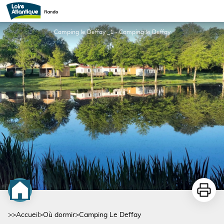
Camping Le Deffay
Camping le Deffay _1 - Camping le Deffay
Imprime
>>
Accueil
>
Où dormir
>
Camping Le Deffay