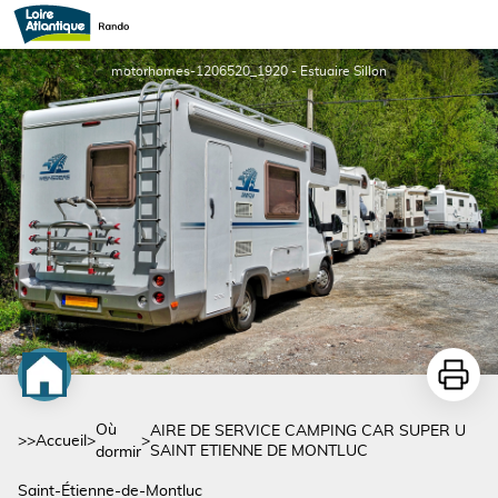
AIRE DE SERVICE CAMPING CAR SUPER U SAINT ETIENNE DE MONTLUC
motorhomes-1206520_1920 - Estuaire Sillon
Imprime
Où
AIRE DE SERVICE CAMPING CAR SUPER U
>>
Accueil
>
>
SAINT ETIENNE DE MONTLUC
dormir
Saint-Étienne-de-Montluc