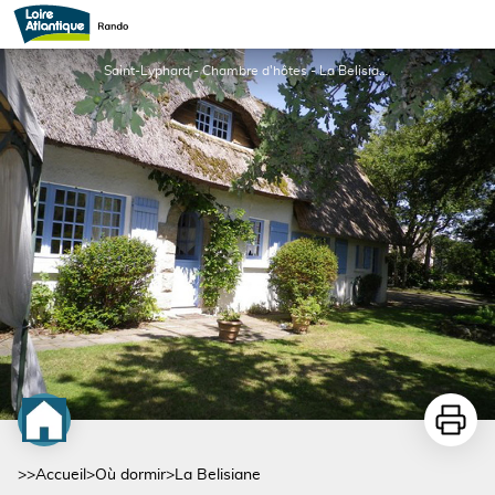
La Belisiane
Saint-Lyphard - Chambre d'hôtes - La Belisiane_1 - La Bélisiane
Imprime
>>
Accueil
>
Où dormir
>
La Belisiane