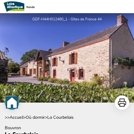
La Courbelais
GDF-H44H012480_1 - Gîtes de France 44
Imprime
>>
Accueil
>
Où dormir
>
La Courbelais
Bouvron