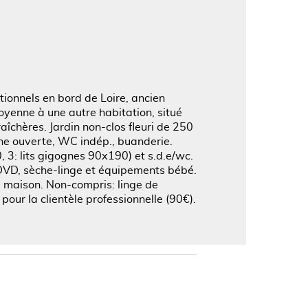
'image en plein écran
ionnels en bord de Loire, ancien
oyenne à une autre habitation, situé
aîchères. Jardin non-clos fleuri de 250
ine ouverte, WC indép., buanderie.
, 3: lits gigognes 90x190) et s.d.e/wc.
r DVD, sèche-linge et équipements bébé.
de maison. Non-compris: linge de
 pour la clientèle professionnelle (90€).