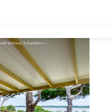
Camping de la Baie - Pen Bé - Assérac - Locatif prémium 3 chambres vue mer_1 - Camping de la Baie