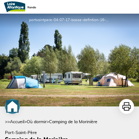
Camping de la Morinière
portsaintpere-04-07-17-basse-defintion-16-sur-104-9966 - Mélanie Chaigneau
Imprime
>>
Accueil
>
Où dormir
>
Camping de la Morinière
Port-Saint-Père