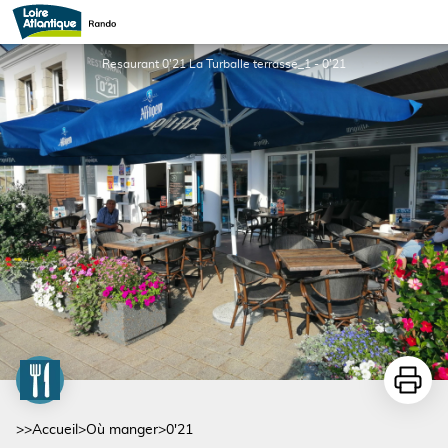
0'21
Resaurant 0'21 La Turballe terrasse_1 - 0'21
Imprime
>>
Accueil
>
Où manger
>
0'21