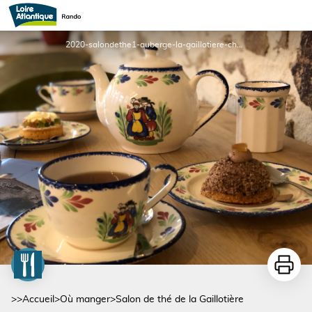
Salon de thé de la Gaillotière
2020-salondethe1-auberge-la-gaillotiere-chateau-thebaud-44-vignoblenantes - Auberge la Gaillotière
Imprime
>>
Accueil
>
Où manger
>
Salon de thé de la Gaillotière