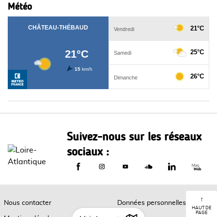
Météo
Suivez-nous sur les réseaux
sociaux :
Le Département de Loire-Atlantique sur
Le Département de Loire-Atlantiq
Le Département de Loire-A
Le Département de L
Le Départemen
Le Dép
↑
Nous contacter
Données personnelles
HAUT DE
PAGE