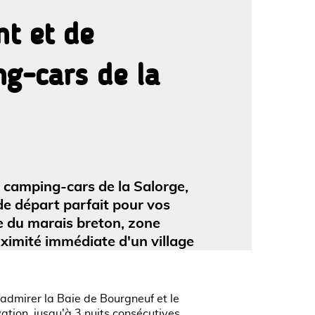
nt et de
ng-cars de la
'image en plein écran
ur camping-cars de la Salorge,
 de départ parfait pour vos
e du marais breton, zone
roximité immédiate d'un village
admirer la Baie de Bourgneuf et le
rvation, jusqu'à 3 nuits consécutives