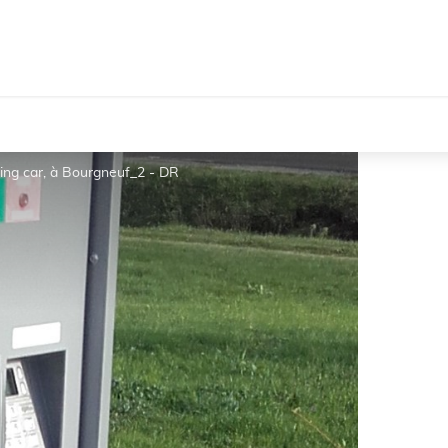
ing car, à Bourgneuf_2 - DR