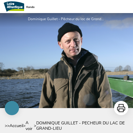
DOMINIQUE GUILLET - PECHEUR DU LAC DE GRAND-LIEU
Dominique Guillet - Pêcheur du lac de Grand-Lieu - Valery Joncheray
Imprime
A
DOMINIQUE GUILLET - PECHEUR DU LAC DE
>>
Accueil
>
>
GRAND-LIEU
voir