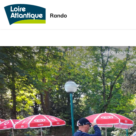
minigolf de porniche