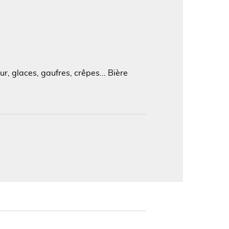
'image en plein écran
r, glaces, gaufres, crêpes... Bière