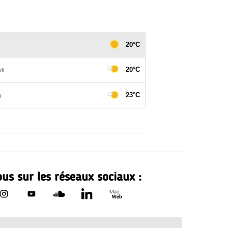
us sur les réseaux sociaux :
Le Département de Loire-Atla
rtement de Loire-Atlantique sur Facebook - nouvelle fenêtr
Le Département de Loire-Atlantique sur Instagram - nouvell
Le Département de Loire-Atlantique sur Youtube - no
Le Département de Loire-Atlantique sur Sound
Le Département de Loire-Atlantique sur