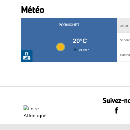
Météo
Suivez-no
Le Dépa