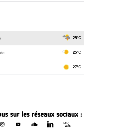
us sur les réseaux sociaux :
Le Département de Loire-Atla
rtement de Loire-Atlantique sur Facebook - nouvelle fenêtr
Le Département de Loire-Atlantique sur Instagram - nouvell
Le Département de Loire-Atlantique sur Youtube - no
Le Département de Loire-Atlantique sur Sound
Le Département de Loire-Atlantique sur