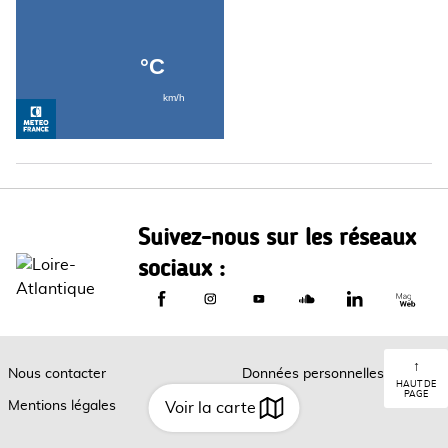
Suivez-nous sur les réseaux
sociaux :
Le Département de Loire-Atlantique sur
Le Département de Loire-Atlantiq
Le Département de Loire-A
Le Département de L
Le Départemen
Le Dép
↑
Nous contacter
Données personnelles
HAUT DE
PAGE
Mentions légales
Cookies
Voir la carte