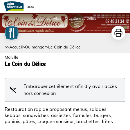
Le Coin du Délice
Le Coin du Délice - © Le Coin du Délice
Imprime
Voir l'image en plein écran
>>
Accueil
>
Où manger
>
Le Coin du Délice
Malville
Le Coin du Délice
Embarquer cet élément afin d'y avoir accès
hors connexion
Restauration rapide proposant menus, salades,
kebabs, sandwiches, assiettes, formules, burgers,
paninis, pâtes, croque-monsieur, brochettes, frites.