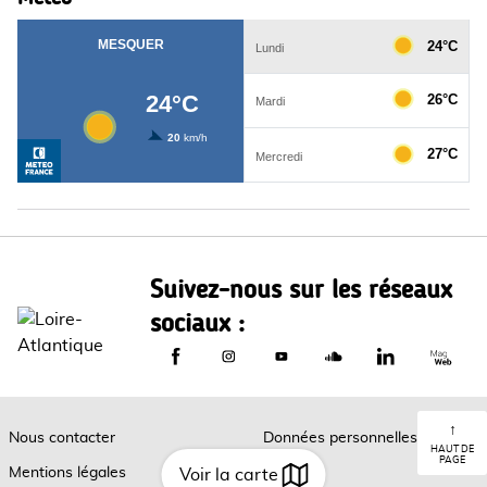
Suivez-nous sur les réseaux
sociaux :
Le Département de Loire-Atlantique sur
Le Département de Loire-Atlantiq
Le Département de Loire-A
Le Département de L
Le Départemen
Le Dép
↑
Nous contacter
Données personnelles
HAUT DE
PAGE
Mentions légales
Cookies
Voir la carte