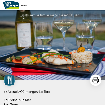
La Tara
restaurant-la-tara-la-plaine-sur-mer-11847 - Patrick Gérard
Imprime
>>
Accueil
>
Où manger
>
La Tara
La Plaine-sur-Mer