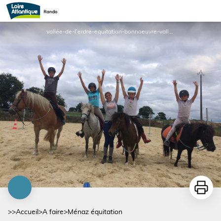
Ménaz équitation
vallée-de-l'erdre-equitation-bonnoeuvre-vallons-de-l'erdre-44-LOI-1 - ©Vallée-de-l'erdre-equitation
Imprime
>>
Accueil
>
A faire
>
Ménaz équitation